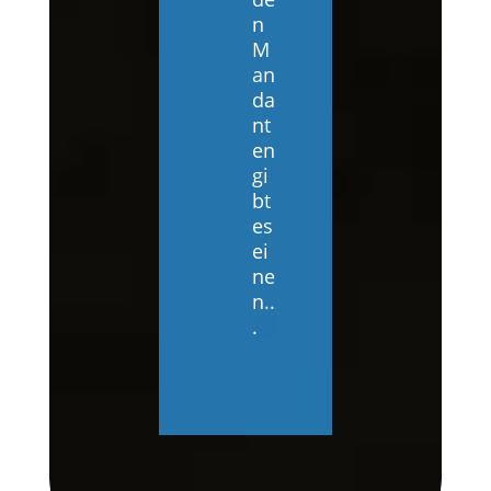
n
M
an
da
nt
en
gi
bt
es
ei
ne
n..
.