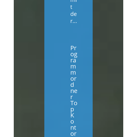
t
de
r...
Pr
og
ra
m
m
or
d
ne
r
To
p
K
o
nt
or