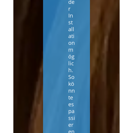
de
r
In
st
all
ati
on
m
ög
lic
h.
So
kö
nn
te
es
pa
ssi
er
en