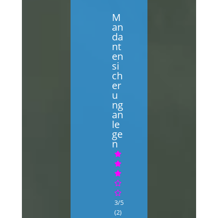
M
an
da
nt
en
si
ch
er
u
ng
an
le
ge
n
3/5
(2)