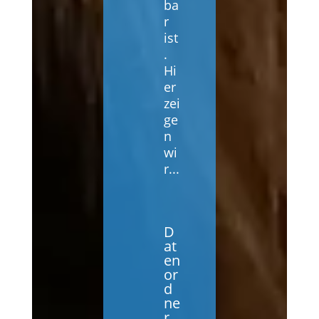
ba
r
ist
.
Hi
er
zei
ge
n
wi
r...
D
at
en
or
d
ne
r