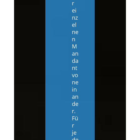
r
ei
nz
el
ne
n
M
an
da
nt
vo
ne
in
an
de
r.
Fü
r
je
de