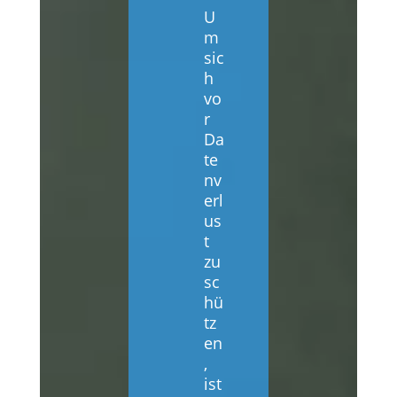
U
m
sic
h
vo
r
Da
te
nv
erl
us
t
zu
sc
hü
tz
en
,
ist