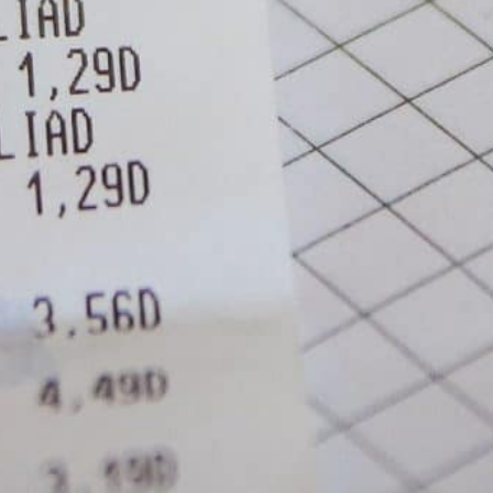
250 Tage x 20min =
83 Stunden
83 Stunden mehr beim
Kunden x 50 €/h
4.150 €
Natürlich ist dies nur eine Modellrechnung.
Wie hoch könnte Ihre Ersparnis sein?
Allerdings: 4.150 € reichen für gaaaanz viel
Handwerkersoftware. Selbst, wenn Ihre
Ersparnis nur halb so hoch wäre, Sie
könnten sich TopKontor immer noch aus
der Ersparnis leisten.
Testen Sie uns – Sie können nur gewinnen!