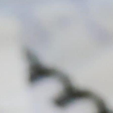
sparen und nur, weil Sie das Geld
nicht auf dem Konto haben, trotzdem
eine unpassende Software kaufen.
Ob Sie bereits den richtigen Partner
gefunden haben, stellen Sie ganz
einfach mit unserer speziellen
Demoversion fest.
meister.software verfügt über sehr
viel Erfahrung im Verkauf von
Software. Somit haben wir live erlebt,
wie die perfekte Software nicht
gekauft wurde, weil die
Bugetvorstellungen falsch waren.
Über die Jahre haben wir daher sehr
viele Zahlungs- und
Finanzierungsmöglichkeiten
entwickelt. Heute sind wir demnach
überzeugt, dass wir das mit dem
Geld immer hinbekommen werden,