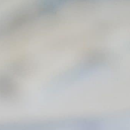
Wenn es passt, ist es
keine Frage des
Geldes
Sie suchen die Handwerkersoftware,
die Ihr Büro beschleunigt und Ihren
Betrieb auf Kurs hält. Es ist zunächst
nicht wichtig, was die Software kostet,
obwohl Sie die Rechnung natürlich
am Ende bezahlen müssen. Dennoch
sollten Sie die Software suchen, die
Ihr Büro revoltioniert. Jedenfalls
werden Sie mit dieser Software in
Zukunft Geld verdienen. Deswegen
dürfen Sie nicht am falschen Ende