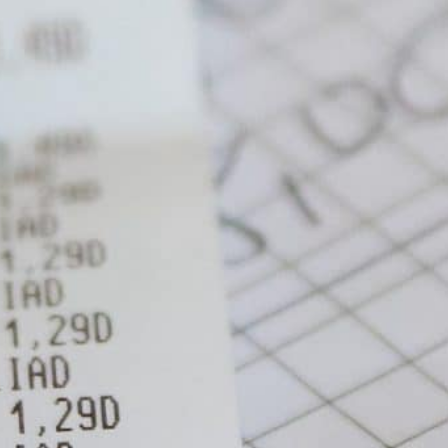
können Sie auch nach der Kennenlernzeit
nichts verlieren, denn mit dem spitzen
Bleistift betrachtet kostet TopKontor auch
nach der Unterschrift immer noch nichts!
Sie schaffen diese Software natürlich als
Arbeitserleichterung an. Somit muss es
doch zwangsläufig so sein, dass Sie Zeit
sparen. Aber haben Sie schon mal überlegt,
was Ihre Zeit tatsächlich wert ist?
Angenommen, Sie
sparen nur 20 min pro
Tag
5 Tage die Woche +
50 Wochen im Jahr