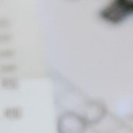
wenn Sie erkannt haben, das
TopKontor Handwerk Ihre Software
ist.
Hand drauf: Sie bekommen
TopKontor – nicht geschenkt – aber
genau so, dass es in Ihre Brieftasche
passt!
Kosten? – TopKontor können
Sie sich leisten!
Für uns zählen – ohne wenn und aber – Sie
und das Sie effizient arbeiten. Dennoch
geht das aber leider nicht ganz selbstlos.
Deshalb ist diese Demoversion auf 30 Tage
(und 100 Dokumente) begrenzt. Gleichwohl