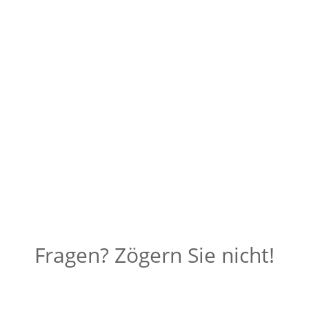
5/5
(1)
Mit Formulargruppen können Sie
Kunden einen Formularsatz
zuweisen. Sobald ein Kunde einer
Formulargruppe zugewiesen ist, sind
die Standardformulare...
Fragen? Zögern Sie nicht!