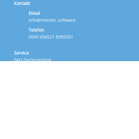
Kontakt
EMail
info@meister.software
Telefon
0049 (0)4521 8305501
Service
FAQ-Serivceportal
News
|
Blog
Newsseite auf Facebook
Anwendergruppe auf Facebook
Fernwartung starten
Was bietet Ihnen meister.software?
Für uns zählen Sie! Als Partner der Blue:Solution