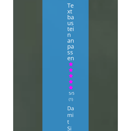
Te
xt
ba
us
tei
n
an
pa
ss
en
5/5
(1)
Da
mi
t
Si