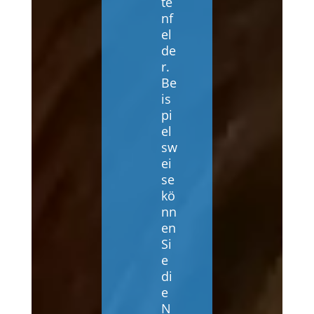
te
nf
el
de
r.
Be
is
pi
el
sw
ei
se
kö
nn
en
Si
e
di
e
N