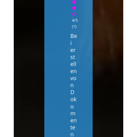
4/5
(1)
Be
i
er
st
ell
en
vo
n
D
ok
u
m
en
te
n