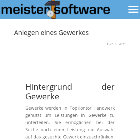
Anlegen eines Gewerkes
Okt. 1, 2021
Hintergrund der
Gewerke
Gewerke werden in TopKontor Handwerk
genutzt um Leistungen in Gewerke zu
unterteilen. Sie ermöglichen bei der
Suche nach einer Leistung die Auswahl
auf das gesuchte Gewerk einzuschränken.