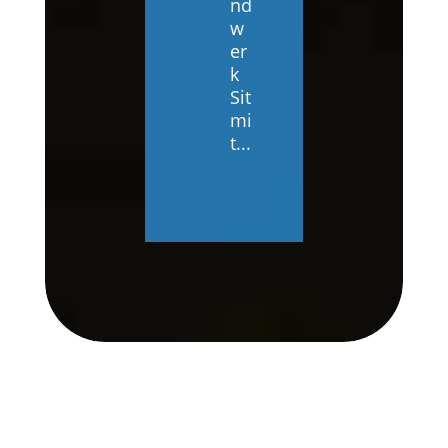
nd
w
er
k
Sit
mi
t...
Gefällt Ihnen dieser Beitrag?