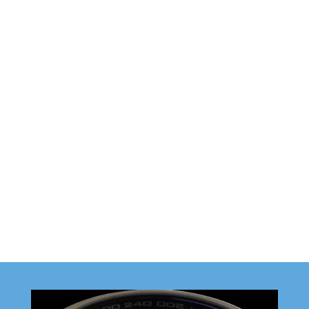
Senden
=
12 + 7