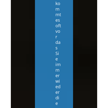
ko
m
mt
es
oft
vo
r
da
s
Si
e
im
m
er
wi
ed
er
di
e