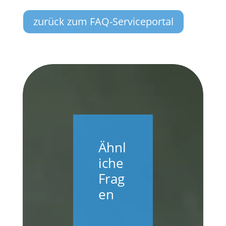
zurück zum FAQ-Serviceportal
Ähnl
iche
Frag
en