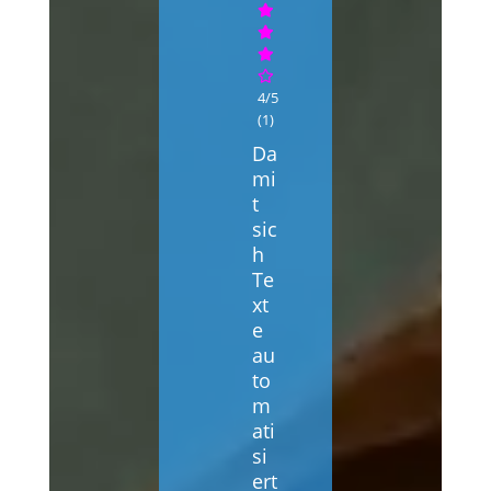
4/5
(1)
Da
mi
t
sic
h
Te
xt
e
au
to
m
ati
si
ert