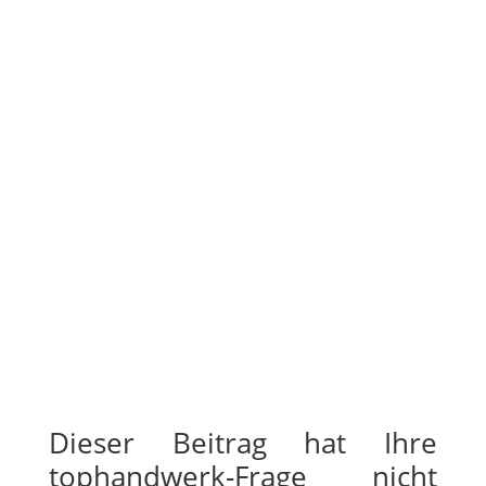
Dieser Beitrag hat Ihre
tophandwerk-Frage nicht