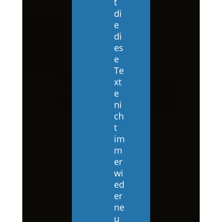
t
di
e
di
es
e
Te
xt
e
ni
ch
t
im
m
er
wi
ed
er
ne
u