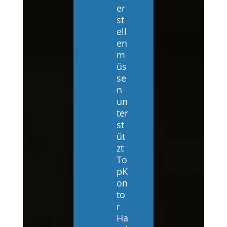
er
st
ell
en
m
üs
se
n
un
ter
st
üt
zt
To
pK
on
to
r
Ha