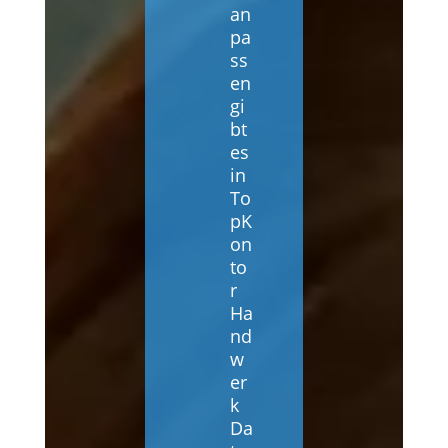
an
pa
ss
en
gi
bt
es
in
To
pK
on
to
r
Ha
nd
w
er
k
Da