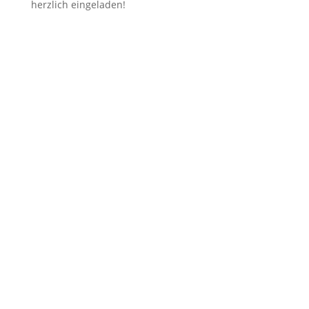
herzlich eingeladen!
Senden
=
10 + 13