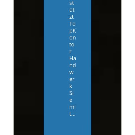
st
üt
zt
To
pK
on
to
r
Ha
nd
w
er
k
Si
e
mi
t...