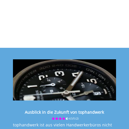
Ausblick in die Zukunft von tophandwerk
4.5/5
(2)
tophandwerk ist aus vielen Handwerkerbüros nicht