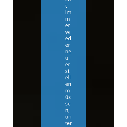
t
im
m
er
wi
ed
er
ne
u
er
st
ell
en
m
üs
se
n,
un
ter