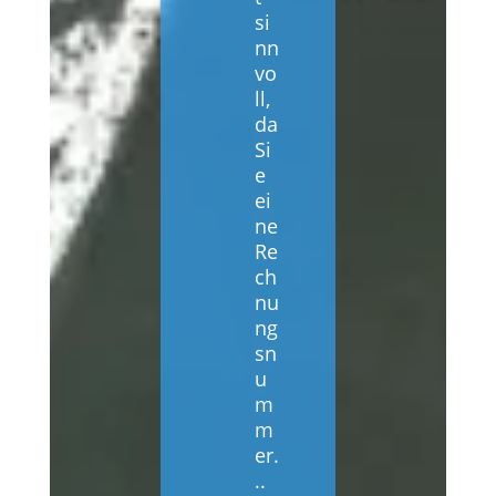
si
nn
vo
ll,
da
Si
e
ei
ne
Re
ch
nu
ng
sn
u
m
m
er.
..