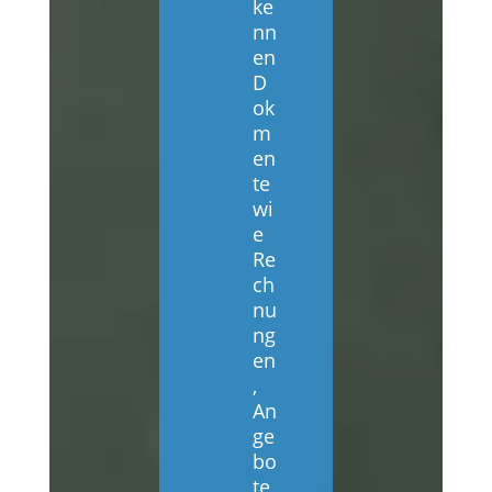
ke
nn
en
D
ok
m
en
te
wi
e
Re
ch
nu
ng
en
,
An
ge
bo
te,