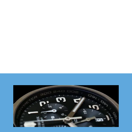
Senden
=
12 + 5