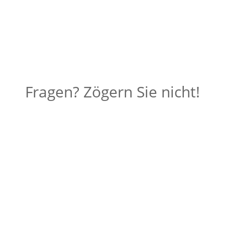
Handwerkersoftware für Kleinbetriebe erlernen.
Updates und technische Unterstützung gehören
beim All-In Service ebenso selbstverständlich dazu
wie ein wertschätzender Umgang. Bei uns sind Sie
mehr als nur ein Kunde – Sie sind ein Partner.
Fragen? Zögern Sie nicht!