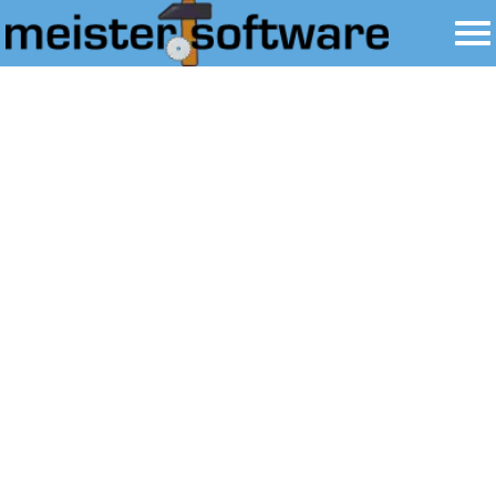
Handwerkersoftware für
Kleinbetriebe: Einfach
praktisch
Gerade in kleinen Betrieben, in denen die Arbeit auf
wenige Schultern verteilt ist, kann der Papierkram
schnell überhand nehmen. Die
TopKontor Handwerk
Software wurde auf Basis langjähriger Erfahrung
und Expertise für Kleinbetriebe im Baukastensystem
entwickelt, das Kunden in ganz Deutschland durch
seine Praxistauglichkeit überzeugt hat. In
Kombination mit unserer starken